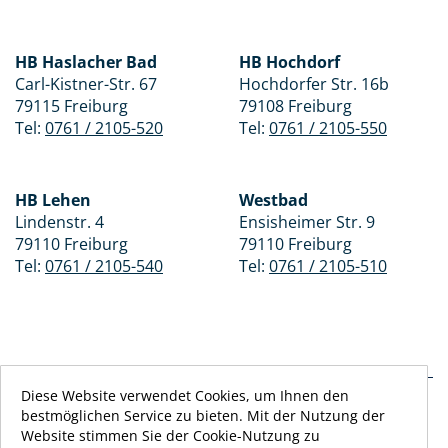
HB Haslacher Bad
HB Hochdorf
Carl-Kistner-Str. 67
Hochdorfer Str. 16b
79115 Freiburg
79108 Freiburg
Tel:
0761 / 2105-520
Tel:
0761 / 2105-550
HB Lehen
Westbad
Lindenstr. 4
Ensisheimer Str. 9
79110 Freiburg
79110 Freiburg
Tel:
0761 / 2105-540
Tel:
0761 / 2105-510
Diese Website verwendet Cookies, um Ihnen den
bestmöglichen Service zu bieten. Mit der Nutzung der
Impressum
AGB
Datenschutzhinweise
Website stimmen Sie der Cookie-Nutzung zu
Barrierefreiheit
Zahlmethoden