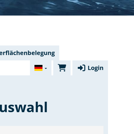
rflächenbelegung
Login
auswahl