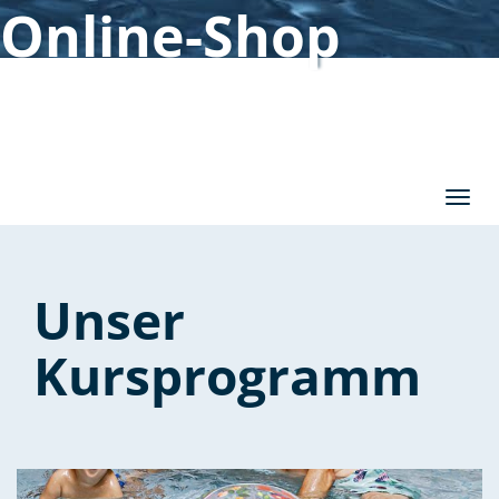
Online-Shop
Affic
Unser
Kursprogramm