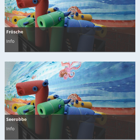
Frösche
Info
Seerobbe
Info