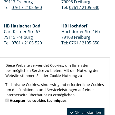
79117 Freiburg
79098 Freiburg
Tel:
0761 / 2105-560
Tel:
0761 / 2105-530
HB Haslacher Bad
HB Hochdorf
Carl-Kistner-Str. 67
Hochdorfer Str. 16b
79115 Freiburg
79108 Freiburg
Tel:
0761 / 2105-520
Tel:
0761 / 2105-550
HB Lehen
Westbad
Diese Website verwendet Cookies, um Ihnen den
Lindenstr. 4
Ensisheimer Str. 9
bestmöglichen Service zu bieten. Mit der Nutzung der
79110 Freiburg
79110 Freiburg
Website stimmen Sie der Cookie-Nutzung zu
Tel:
0761 / 2105-540
Tel:
0761 / 2105-510
Technische Cookies, sind zwingend erforderliche Cookies
um die Funktionen und Serviceleistungen auf einer
Internetseite überhaupt zu ermöglichen.
Accepter les cookies techniques
OK, verstanden